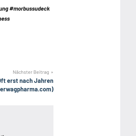
sung #morbussudeck
ness
Nächster Beitrag
ft erst nach Jahren
oerwagpharma.com)