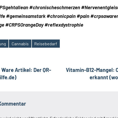
RPSgehtallean #chronischeschmerzen #Nervenentglei
lfe #gemeinsamstark #chronicpain #pain #crpsaware
ge #CRPSOrangeDay #reflexdystrophie
tung
Cannabis
Reisebedarf
ation
Ware Artikel: Der QR-
Vitamin-B12-Mangel: O
ilfe.de)
erkannt (w
 Kommentar