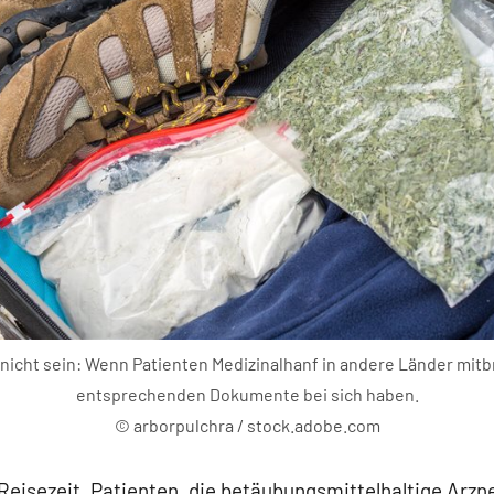
l nicht sein: Wenn Patienten Medizinalhanf in andere Länder mitbr
entsprechenden Dokumente bei sich haben.
© arborpulchra / stock.adobe.com
t Reisezeit. Patienten, die betäubungsmittelhaltige Arzn