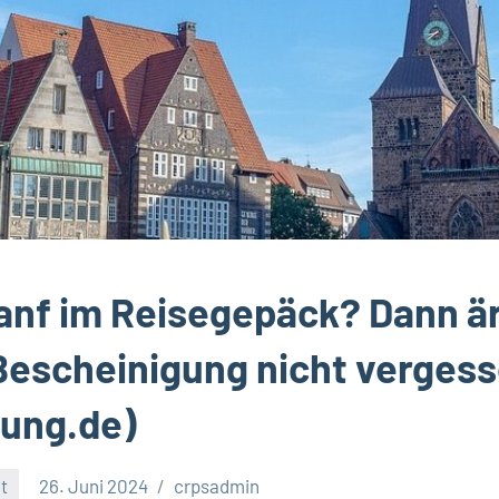
anf im Reisegepäck? Dann är
escheinigung nicht vergess
tung.de)
t
26. Juni 2024
crpsadmin