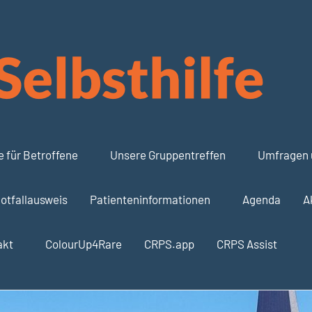
 für Betroffene
Unsere Gruppentreffen
Umfragen 
otfallausweis
Patienteninformationen
Agenda
A
akt
ColourUp4Rare
CRPS.app
CRPS Assist