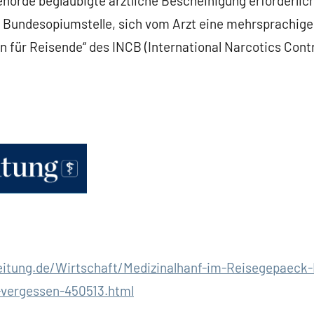
örde beglaubigte ärztliche Bescheinigung erforderlich
e Bundesopiumstelle, sich vom Arzt eine mehrsprachig
für Reisende“ des INCB (International Narcotics Contr
eitung.de/Wirtschaft/Medizinalhanf-im-Reisegepaeck-
-vergessen-450513.html