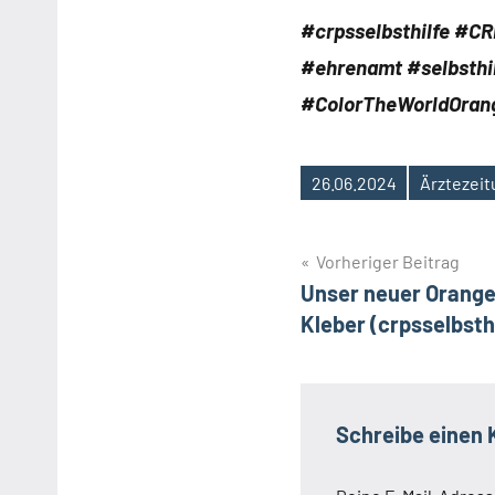
#crpsselbsthilfe #C
#ehrenamt #selbsthi
#ColorTheWorldOran
26.06.2024
Ärztezei
Schlagwörter
Beitragsnavig
Vorheriger Beitrag
Unser neuer Orange 
Kleber (crpsselbsth
Schreibe einen