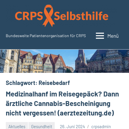
Zum
Inhalt
springen
Menü
Bundesweite Patientenorganisation für CRPS
SudeckSelbsthilfe.org
Schlagwort:
Reisebedarf
Medizinalhanf im Reisegepäck? Dann
ärztliche Cannabis-Bescheinigung
nicht vergessen! (aerztezeitung.de)
Aktuelles
Gesundheit
26. Juni 2024
crpsadmin