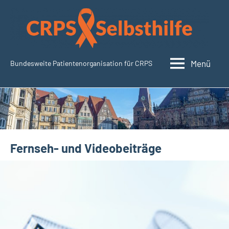
Zum
Inhalt
springen
Menü
Bundesweite Patientenorganisation für CRPS
SudeckSelbsthilfe.org
Fernseh- und Videobeiträge