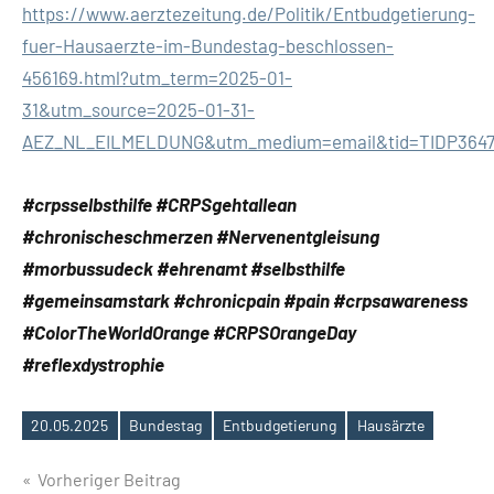
https://www.aerztezeitung.de/Politik/Entbudgetierung-
fuer-Hausaerzte-im-Bundestag-beschlossen-
456169.html?utm_term=2025-01-
31&utm_source=2025-01-31-
AEZ_NL_EILMELDUNG&utm_medium=email&tid=TIDP364
#crpsselbsthilfe #CRPSgehtallean
#chronischeschmerzen #Nervenentgleisung
#morbussudeck #ehrenamt #selbsthilfe
#gemeinsamstark #chronicpain #pain #crpsawareness
#ColorTheWorldOrange #CRPSOrangeDay
#reflexdystrophie
20.05.2025
Bundestag
Entbudgetierung
Hausärzte
Schlagwörter
Beitragsnavigation
Vorheriger Beitrag