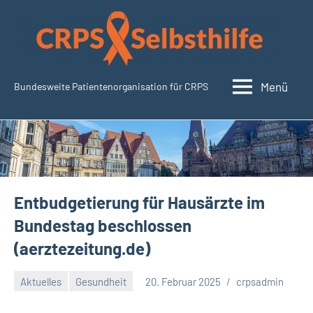
Zum
Inhalt
springen
Menü
Bundesweite Patientenorganisation für CRPS
SudeckSelbsthilfe.org
Entbudgetierung für Hausärzte im
Bundestag beschlossen
(aerztezeitung.de)
Aktuelles
Gesundheit
20. Februar 2025
crpsadmin
Keine
Kommentare