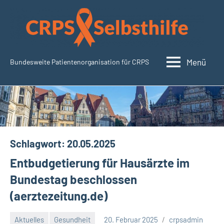
Zum
Inhalt
springen
Menü
Bundesweite Patientenorganisation für CRPS
SudeckSelbsthilfe.org
Schlagwort:
20.05.2025
Entbudgetierung für Hausärzte im
Bundestag beschlossen
(aerztezeitung.de)
Aktuelles
Gesundheit
20. Februar 2025
crpsadmin