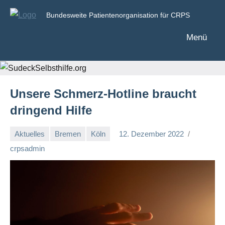
Zum
Bundesweite Patientenorganisation für CRPS
Inhalt
SudeckSelbsthilfe.org
springen
Menü
Unsere Schmerz-Hotline braucht
dringend Hilfe
Aktuelles
Bremen
Köln
12. Dezember 2022
Keine
crpsadmin
Kommentare