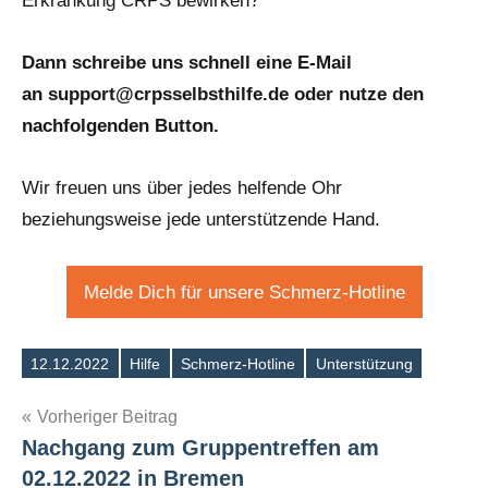
Erkrankung CRPS bewirken?
Dann schreibe uns schnell eine E-Mail
an support@crpsselbsthilfe.de oder nutze den
nachfolgenden Button.
Wir freuen uns über jedes helfende Ohr
beziehungsweise jede unterstützende Hand.
Melde Dich für unsere Schmerz-Hotline
12.12.2022
Hilfe
Schmerz-Hotline
Unterstützung
Schlagwörter
Beitragsnavigation
Vorheriger Beitrag
Nachgang zum Gruppentreffen am
02.12.2022 in Bremen