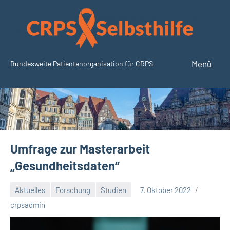
Zum
Inhalt
springen
Menü
Bundesweite Patientenorganisation für CRPS
SudeckSelbsthilfe.org
Umfrage zur Masterarbeit
„Gesundheitsdaten“
Aktuelles
Forschung
Studien
7. Oktober 2022
Keine
crpsadmin
Kommentare