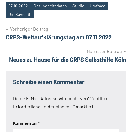
07.10.2022
Gesundheitsdaten
Studie
Umfrage
Schlagwörter
Uni Bayreuth
Beitragsnavigation
Vorheriger Beitrag
CRPS-Weltaufklärungstag am 07.11.2022
Nächster Beitrag
Neues zu Hause für die CRPS Selbsthilfe Köln
Schreibe einen Kommentar
Deine E-Mail-Adresse wird nicht veröffentlicht.
Erforderliche Felder sind mit
*
markiert
Kommentar
*