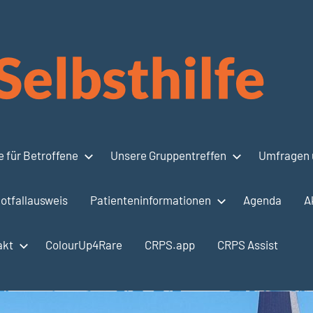
 für Betroffene
Unsere Gruppentreffen
Umfragen 
otfallausweis
Patienteninformationen
Agenda
A
akt
ColourUp4Rare
CRPS.app
CRPS Assist