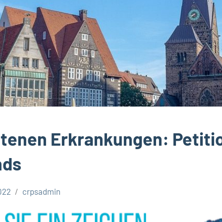
ltenen Erkrankungen: Petiti
nds
022
crpsadmin