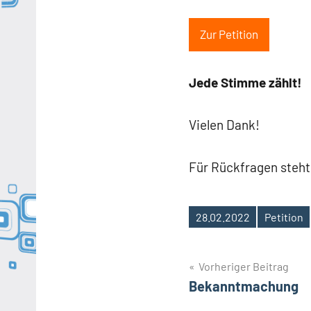
Zur Petition
Jede Stimme zählt!
Vielen Dank!
Für Rückfragen steh
28.02.2022
Petition
Schlagwörter
Beitragsnavig
Vorheriger Beitrag
Bekanntmachung