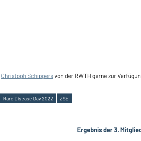
t
Christoph Schippers
von der RWTH gerne zur Verfügun
Rare Disease Day 2022
ZSE
ation
Ergebnis der 3. Mitgl