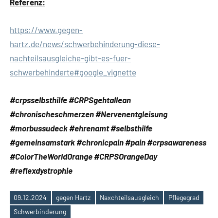
Referenz:
https://www.gegen-
hartz.de/news/schwerbehinderung-diese-
nachteilsausgleiche-gibt-es-fuer-
schwerbehinderte#google_vignette
#crpsselbsthilfe #CRPSgehtallean
#chronischeschmerzen #Nervenentgleisung
#morbussudeck #ehrenamt #selbsthilfe
#gemeinsamstark #chronicpain #pain #crpsawareness
#ColorTheWorldOrange #CRPSOrangeDay
#reflexdystrophie
09.12.2024
gegen Hartz
Naxchteilsausgleich
Pflegegrad
Schlagwörter
Schwerbinderung