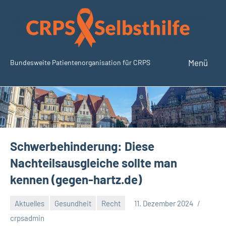
Zum
Inhalt
springen
Menü
Bundesweite Patientenorganisation für CRPS
SudeckSelbsthilfe.org
Schwerbehinderung: Diese
Nachteilsausgleiche sollte man
kennen (gegen-hartz.de)
Aktuelles
Gesundheit
Recht
11. Dezember 2024
Keine
crpsadmin