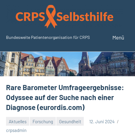
Zum
Inhalt
springen
Menü
Bundesweite Patientenorganisation für CRPS
SudeckSelbsthilfe.org
Rare Barometer Umfrageergebnisse:
Odyssee auf der Suche nach einer
Diagnose (eurordis.com)
Aktuelles
Forschung
Gesundheit
12. Juni 2024
Keine
crpsadmin