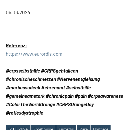
05.06.2024
Referenz:
https://www.eurordis.com
#crpsselbsthilfe #CRPSgehtallean
#chronischeschmerzen #Nervenentgleisung
#morbussudeck #ehrenamt #selbsthilfe
#gemeinsamstark #chronicpain #pain #crpsawareness
#ColorTheWorldOrange #CRPSOrangeDay
#reflexdystrophie
12.06.2024
Ergebnisse
Eurordis
Rare
Umfrage