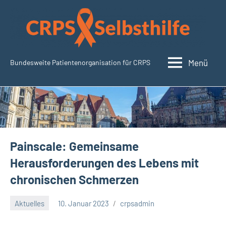
Zum
Inhalt
springen
Menü
Bundesweite Patientenorganisation für CRPS
SudeckSelbsthilfe.org
Painscale: Gemeinsame
Herausforderungen des Lebens mit
chronischen Schmerzen
Aktuelles
10. Januar 2023
crpsadmin
Keine
Kommentare