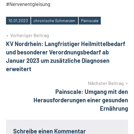
#Nervenentgleisung
10.01.2023
chronische Schmerzen
Painscale
Schlagwörter
Beitragsnavigation
Vorheriger Beitrag
KV Nordrhein: Langfristiger Heilmittelbedarf
und besonderer Verordnungsbedarf ab
Januar 2023 um zusätzliche Diagnosen
erweitert
Nächster Beitrag
Painscale: Umgang mit den
Herausforderungen einer gesunden
Ernährung
Schreibe einen Kommentar