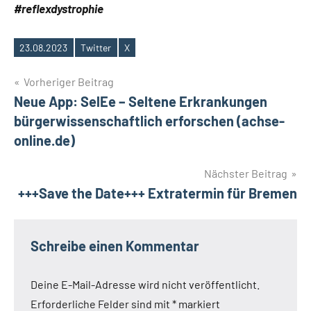
#reflexdystrophie
23.08.2023
Twitter
X
Schlagwörter
Beitragsnavigation
Vorheriger Beitrag
Neue App: SelEe – Seltene Erkrankungen
bürgerwissenschaftlich erforschen (achse-
online.de)
Nächster Beitrag
+++Save the Date+++ Extratermin für Bremen
Schreibe einen Kommentar
Deine E-Mail-Adresse wird nicht veröffentlicht.
Erforderliche Felder sind mit
*
markiert