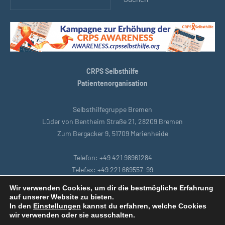
CRPS Selbsthilfe
Patientenorganisation
Selbsthilfegruppe Bremen
Lüder von Bentheim Straße 21, 28209 Bremen
Zum Bergacker 9, 51709 Marienheide
Telefon: +49 421 98961284
Telefax: +49 221 669557-99
E-Mail: bremen@crpsselbsthilfe.org
Wir verwenden Cookies, um dir die bestmögliche Erfahrung
auf unserer Website zu bieten.
In den
Einstellungen
kannst du erfahren, welche Cookies
Startseite
|
Köln
|
Datenschutzbestimmungen
|
Intranet
|
wir verwenden oder sie ausschalten.
Impressum
|
Remoteunterstützung