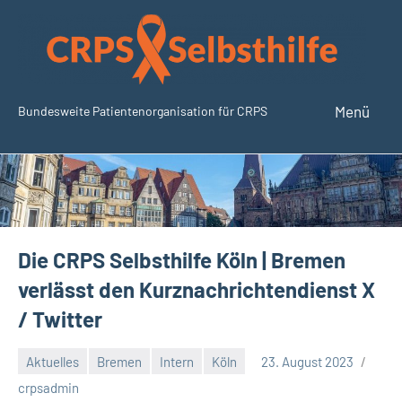
Zum
Inhalt
springen
Menü
Bundesweite Patientenorganisation für CRPS
SudeckSelbsthilfe.org
Die CRPS Selbsthilfe Köln | Bremen
verlässt den Kurznachrichtendienst X
/ Twitter
Aktuelles
Bremen
Intern
Köln
23. August 2023
Keine
crpsadmin