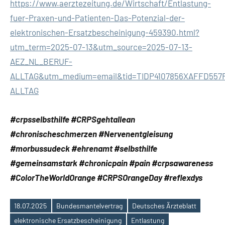
https://www.aerztezeitung.de/Wirtschaft/Entlastung-
fuer-Praxen-und-Patienten-Das-Potenzial-der-
elektronischen-Ersatzbescheinigung-459390.html?
utm_term=2025-07-13&utm_source=2025-07-13-
AEZ_NL_BERUF-
ALLTAG&utm_medium=email&tid=TIDP4107856XAFFD55
ALLTAG
#crpsselbsthilfe #CRPSgehtallean
#chronischeschmerzen #Nervenentgleisung
#morbussudeck #ehrenamt #selbsthilfe
#gemeinsamstark #chronicpain #pain #crpsawareness
#ColorTheWorldOrange #CRPSOrangeDay #reflexdys
18.07.2025
Bundesmantelvertrag
Deutsches Ärzteblatt
elektronische Ersatzbescheinigung
Entlastung