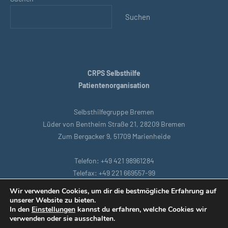
Suchen
CRPS Selbsthilfe
Patientenorganisation
Selbsthilfegruppe Bremen
Lüder von Bentheim Straße 21, 28209 Bremen
Zum Bergacker 9, 51709 Marienheide
Telefon: +49 421 98961284
Telefax: +49 221 669557-99
E-Mail: bremen@crpsselbsthilfe.org
Wir verwenden Cookies, um dir die bestmögliche Erfahrung auf
unserer Website zu bieten.
In den
Einstellungen
kannst du erfahren, welche Cookies wir
Startseite
|
Köln
|
Datenschutzbestimmungen
|
Intranet
|
verwenden oder sie ausschalten.
Impressum
|
Remoteunterstützung