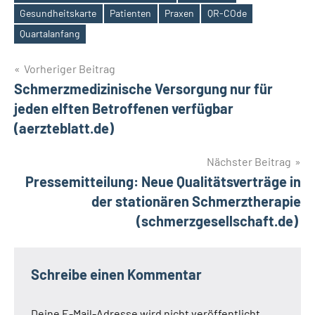
Schlagwörter
Gesundheitskarte
Patienten
Praxen
QR-COde
Quartalanfang
Beitragsnavigation
Vorheriger Beitrag
Schmerzmedizinische Versorgung nur für
jeden elften Betroffenen verfügbar
(aerzteblatt.de)
Nächster Beitrag
Pressemitteilung: Neue Qualitätsverträge in
der stationären Schmerztherapie
(schmerzgesellschaft.de)
Schreibe einen Kommentar
Deine E-Mail-Adresse wird nicht veröffentlicht.