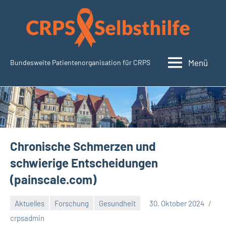
Zum
Inhalt
springen
Menü
Bundesweite Patientenorganisation für CRPS
SudeckSelbsthilfe.org
Chronische Schmerzen und
schwierige Entscheidungen
(painscale.com)
Aktuelles
Forschung
Gesundheit
30. Oktober 2024
Keine
crpsadmin