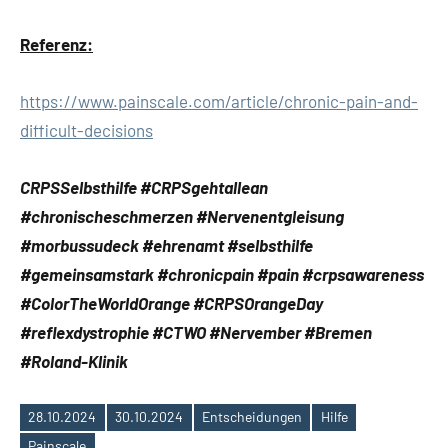
Referenz:
https://www.painscale.com/article/chronic-pain-and-
difficult-decisions
CRPSSelbsthilfe #CRPSgehtallean
#chronischeschmerzen #Nervenentgleisung
#morbussudeck #ehrenamt #selbsthilfe
#gemeinsamstark #chronicpain #pain #crpsawareness
#ColorTheWorldOrange #CRPSOrangeDay
#reflexdystrophie #CTWO #Nervember #Bremen
#Roland-Klinik
28.10.2024
30.10.2024
Entscheidungen
Hilfe
Schlagwörter
Painscale