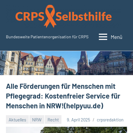
Zum
Inhalt
springen
Menü
Bundesweite Patientenorganisation für CRPS
SudeckSelbsthilfe.org
Alle Förderungen für Menschen mit
Pflegegrad: Kostenfreier Service für
Menschen in NRW!(helpyuu.de)
Aktuelles
NRW
Recht
9. April 2025
crpsredaktion
Keine
Kommentare