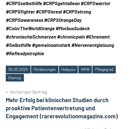
#CRPSselbsthilfe #CRPSgehtallean #CRPSwarrior
#CRPSfighter #CRPSisreal #CRPSstrong
#CRPSawareness #CRPSOrangeDay
#ColorTheWorldOrange #MorbusSudeck
#chronischeSchmerzen #chronicpain #Ehrenamt
#Selbsthilfe #gemeinsamstark #Nervenentgleisung
#Reflexdystrophie
30.03.2025
Förderungen
Helpyuu
NRW
Pflegegrad
Schlagwörter
Startup
Beitragsnavigation
Vorheriger Beitrag
Mehr Erfolg bei klinischen Studien durch
proaktive Patientenvertretung und
Engagement (rarerevolutionmagazine.com)