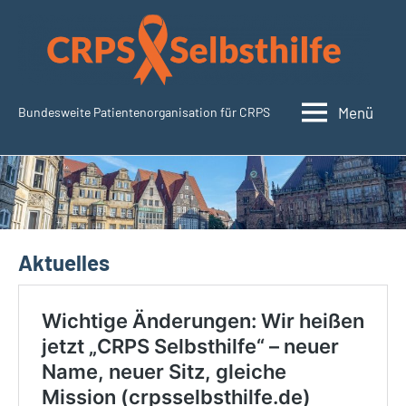
Zum
Inhalt
springen
Menü
Bundesweite Patientenorganisation für CRPS
SudeckSelbsthilfe.org
Aktuelles