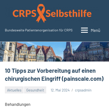
Zum
Inhalt
springen
Menü
Bundesweite Patientenorganisation für CRPS
SudeckSelbsthilfe.org
10 Tipps zur Vorbereitung auf einen
chirurgischen Eingriff (painscale.com)
Aktuelles
Gesundheit
12. Mai 2024
crpsadmin
Keine
Kommentare
Behandlungen