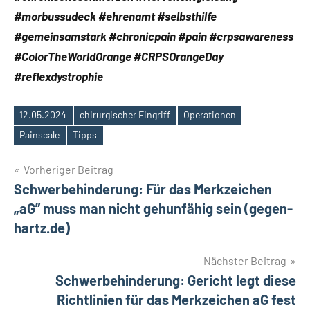
#morbussudeck #ehrenamt #selbsthilfe
#gemeinsamstark #chronicpain #pain #crpsawareness
#ColorTheWorldOrange #CRPSOrangeDay
#reflexdystrophie
12.05.2024
chirurgischer Eingriff
Operationen
Schlagwörter
Painscale
Tipps
Beitragsnavigation
Vorheriger Beitrag
Schwerbehinderung: Für das Merkzeichen
„aG” muss man nicht gehunfähig sein (gegen-
hartz.de)
Nächster Beitrag
Schwerbehinderung: Gericht legt diese
Richtlinien für das Merkzeichen aG fest