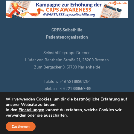
CRPS Selbsthilfe
Patientenorganisation
Selbsthilfegruppe Bremen
Lüder von Bentheim Straße 21, 28209 Bremen
Zum Bergacker 9, 51709 Marienheide
Telefon: +49 421 98961284
Telefax: +49 221 669557-99
E-Mail: bremen@crpsselbsthilfe.org
Wir verwenden Cookies, um dir die bestmögliche Erfahrung auf
unserer Website zu bieten.
In den
Einstellungen
kannst du erfahren, welche Cookies wir
Startseite
|
Köln
|
Datenschutzbestimmungen
|
Intranet
|
verwenden oder sie ausschalten.
Impressum
|
Remoteunterstützung
Zustimmen