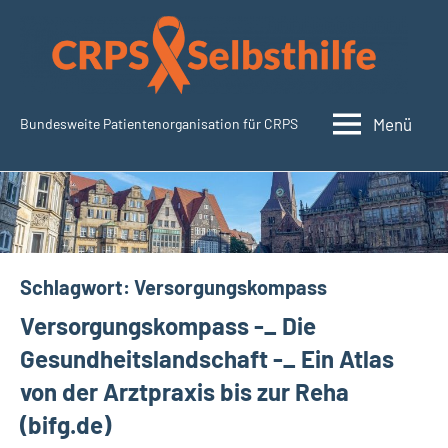
Zum
Inhalt
springen
Menü
Bundesweite Patientenorganisation für CRPS
SudeckSelbsthilfe.org
Schlagwort:
Versorgungskompass
Versorgungskompass -_ Die
Gesundheitslandschaft -_ Ein Atlas
von der Arztpraxis bis zur Reha
(bifg.de)