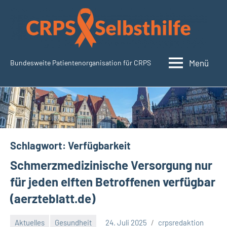
Zum
Inhalt
springen
Menü
Bundesweite Patientenorganisation für CRPS
SudeckSelbsthilfe.org
Schlagwort:
Verfügbarkeit
Schmerzmedizinische Versorgung nur
für jeden elften Betroffenen verfügbar
(aerzteblatt.de)
Aktuelles
Gesundheit
24. Juli 2025
crpsredaktion