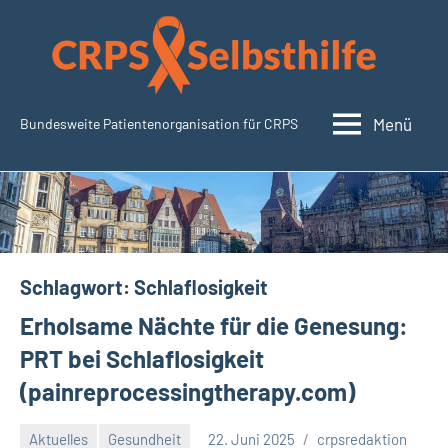
Zum
Inhalt
springen
Menü
Bundesweite Patientenorganisation für CRPS
SudeckSelbsthilfe.org
Schlagwort:
Schlaflosigkeit
Erholsame Nächte für die Genesung:
PRT bei Schlaflosigkeit
(painreprocessingtherapy.com)
Aktuelles
Gesundheit
22. Juni 2025
crpsredaktion