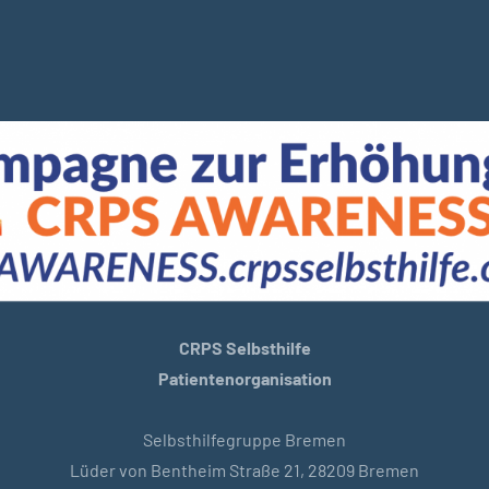
CRPS Selbsthilfe
Patientenorganisation
Selbsthilfegruppe Bremen
Lüder von Bentheim Straße 21, 28209 Bremen