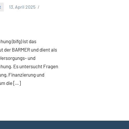
t
13. April 2025
ung (bifg) ist das
ut der BARMER und dient als
Versorgungs- und
hung. Es untersucht Fragen
ung, Finanzierung und
um die […]