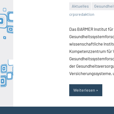
Aktuelles
Gesundhei
Keine
crpsredaktion
Kommentare
Das BARMER Institut für
Gesundheitssystemforsch
wissenschaftliche Instit
Kompetenzzentrum für 
Gesundheitssystemforsc
der Gesundheitsversorg
Versicherungssysteme, 
Weiterlesen