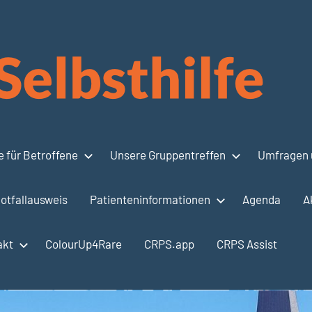
 für Betroffene
Unsere Gruppentreffen
Umfragen 
otfallausweis
Patienteninformationen
Agenda
A
akt
ColourUp4Rare
CRPS.app
CRPS Assist