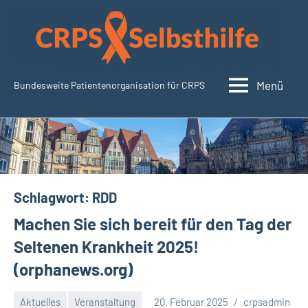
Zum
Inhalt
springen
Menü
Bundesweite Patientenorganisation für CRPS
SudeckSelbsthilfe.org
Schlagwort:
RDD
Machen Sie sich bereit für den Tag der
Seltenen Krankheit 2025!
(orphanews.org)
Aktuelles
Veranstaltung
20. Februar 2025
crpsadmin