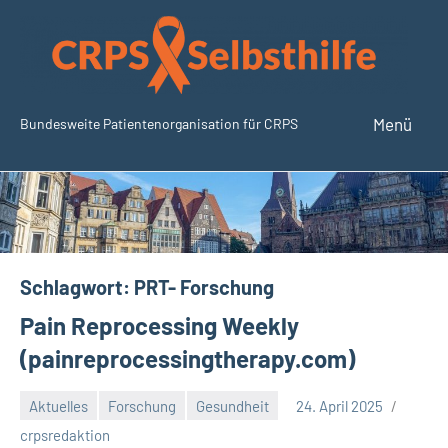
Zum
Inhalt
springen
Menü
Bundesweite Patientenorganisation für CRPS
SudeckSelbsthilfe.org
Schlagwort:
PRT- Forschung
Pain Reprocessing Weekly
(painreprocessingtherapy.com)
Aktuelles
Forschung
Gesundheit
24. April 2025
Keine
crpsredaktion