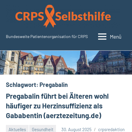
Zum
Inhalt
springen
Menü
Bundesweite Patientenorganisation für CRPS
SudeckSelbsthilfe.org
Schlagwort:
Pregabalin
Pregabalin führt bei Älteren wohl
häufiger zu Herzinsuffizienz als
Gababentin (aerztezeitung.de)
Aktuelles
Gesundheit
30. August 2025
crpsredaktion