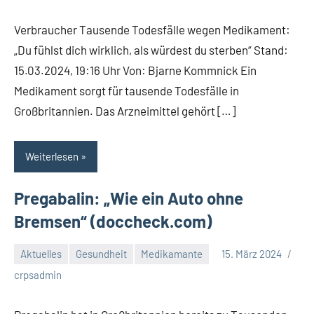
Kommentare
Verbraucher Tausende Todesfälle wegen Medikament:
„Du fühlst dich wirklich, als würdest du sterben“ Stand:
15.03.2024, 19:16 Uhr Von: Bjarne Kommnick Ein
Medikament sorgt für tausende Todesfälle in
Großbritannien. Das Arzneimittel gehört […]
Weiterlesen
Pregabalin: „Wie ein Auto ohne
Bremsen“ (doccheck.com)
Aktuelles
Gesundheit
Medikamante
15. März 2024
Keine
crpsadmin
Kommentare