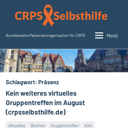
Zum
Inhalt
springen
Menü
Bundesweite Patientenorganisation für CRPS
SudeckSelbsthilfe.org
Schlagwort:
Präsenz
Kein weiteres virtuelles
Gruppentreffen im August
(crpsselbsthilfe.de)
Aktuelles
Bremen
Gruppentreffen
Köln