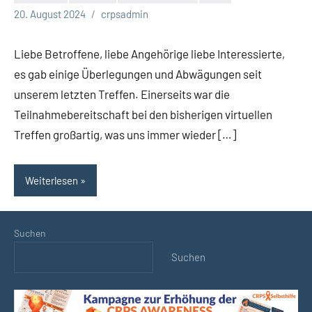
Keine
20. August 2024
crpsadmin
Kommentare
Liebe Betroffene, liebe Angehörige liebe Interessierte,
es gab einige Überlegungen und Abwägungen seit
unserem letzten Treffen. Einerseits war die
Teilnahmebereitschaft bei den bisherigen virtuellen
Treffen großartig, was uns immer wieder […]
Weiterlesen
Suchen
Suchen