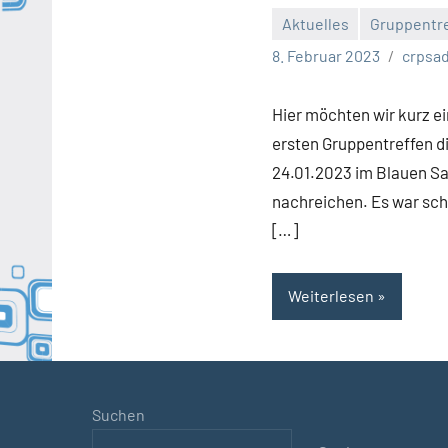
Aktuelles
Gruppentr
Keine
8. Februar 2023
crpsa
Kommentare
Hier möchten wir kurz e
ersten Gruppentreffen d
24.01.2023 im Blauen Sa
nachreichen. Es war sch
[…]
Weiterlesen
Suchen