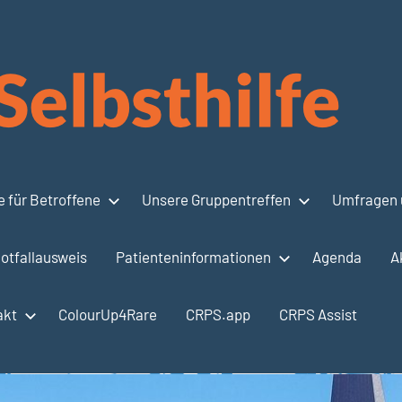
 für Betroffene
Unsere Gruppentreffen
Umfragen 
otfallausweis
Patienteninformationen
Agenda
A
akt
ColourUp4Rare
CRPS.app
CRPS Assist