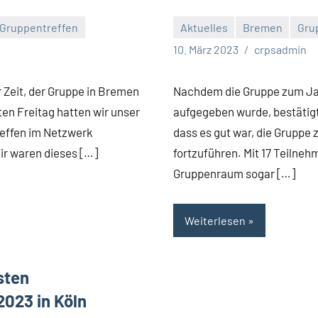
Gruppentreffen
Aktuelles
Bremen
Gru
Keine
10. März 2023
crpsadmin
Kommentare
 Zeit, der Gruppe in Bremen
Nachdem die Gruppe zum Ja
ten Freitag hatten wir unser
aufgegeben wurde, bestätigte
effen im Netzwerk
dass es gut war, die Gruppe
ir waren dieses […]
fortzuführen. Mit 17 Teilneh
Gruppenraum sogar […]
Weiterlesen
sten
2023 in Köln