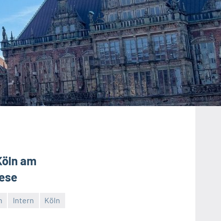
Köln am
lese
n
Intern
Köln