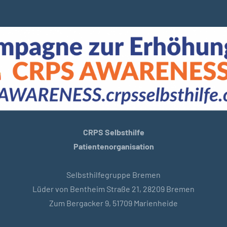
CRPS Selbsthilfe
Patientenorganisation
Selbsthilfegruppe Bremen
Lüder von Bentheim Straße 21, 28209 Bremen
Zum Bergacker 9, 51709 Marienheide