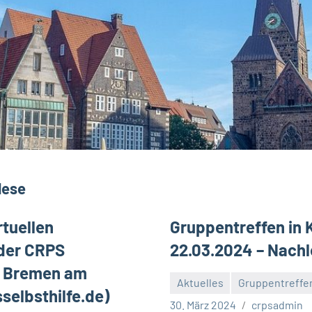
lese
tuellen
Gruppentreffen in 
der CRPS
22.03.2024 – Nach
 | Bremen am
Aktuelles
Gruppentreffe
selbsthilfe.de)
Keine
30. März 2024
crpsadmin