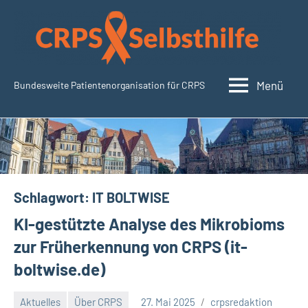
Zum
Inhalt
springen
Menü
Bundesweite Patientenorganisation für CRPS
SudeckSelbsthilfe.org
Schlagwort:
IT BOLTWISE
KI-gestützte Analyse des Mikrobioms
zur Früherkennung von CRPS (it-
boltwise.de)
Aktuelles
Über CRPS
27. Mai 2025
crpsredaktion