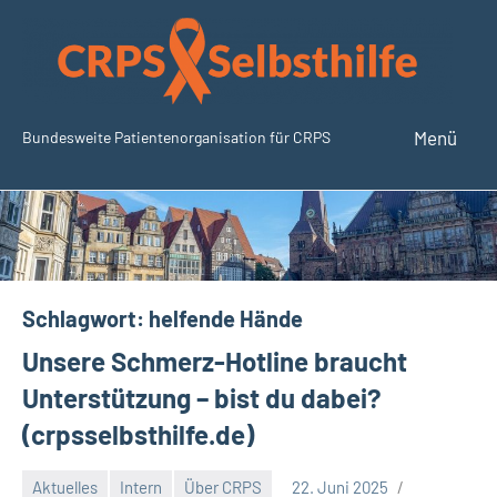
Zum
Inhalt
springen
Menü
Bundesweite Patientenorganisation für CRPS
SudeckSelbsthilfe.org
Schlagwort:
helfende Hände
Unsere Schmerz-Hotline braucht
Unterstützung – bist du dabei?
(crpsselbsthilfe.de)
Aktuelles
Intern
Über CRPS
22. Juni 2025