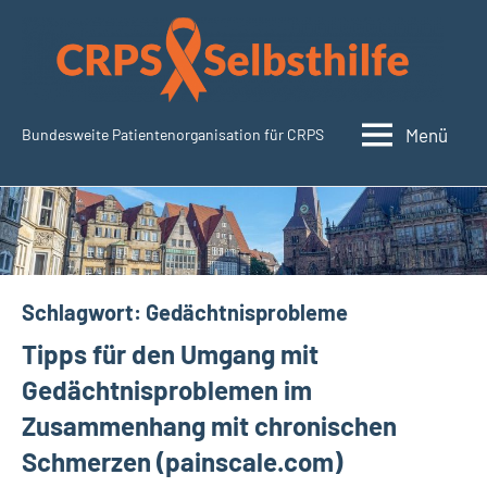
Zum
Inhalt
springen
Menü
Bundesweite Patientenorganisation für CRPS
SudeckSelbsthilfe.org
Schlagwort:
Gedächtnisprobleme
Tipps für den Umgang mit
Gedächtnisproblemen im
Zusammenhang mit chronischen
Schmerzen (painscale.com)