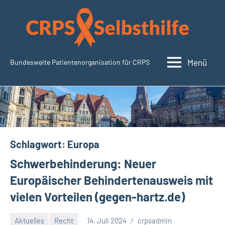
Zum
Inhalt
springen
Menü
Bundesweite Patientenorganisation für CRPS
SudeckSelbsthilfe.org
Schlagwort:
Europa
Schwerbehinderung: Neuer
Europäischer Behindertenausweis mit
vielen Vorteilen (gegen-hartz.de)
Aktuelles
Recht
14. Juli 2024
crpsadmin