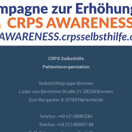
CRPS Selbsthilfe
Patientenorganisation
Selbsthilfegruppe Bremen
Lüder von Bentheim Straße 21, 28209 Bremen
Zum Bergacker 9, 51709 Marienheide
Telefon: +49 421 98961284
Telefax: +49 221 669557-99