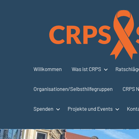
Zum
Inhalt
springen
Willkommen
Was ist CRPS
Ratschläge
Organisationen/Selbsthilfegruppen
CRPS N
Spenden
Projekte und Events
Kont