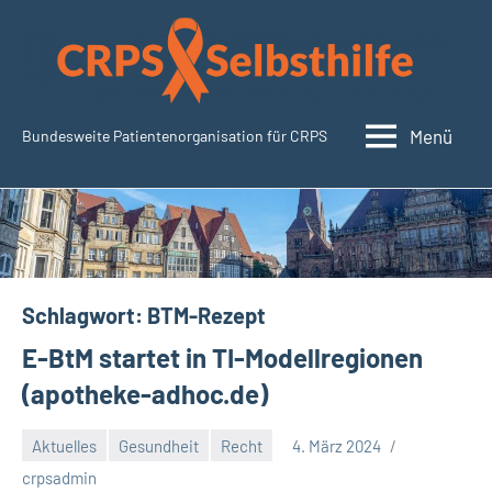
Zum
Inhalt
springen
Menü
Bundesweite Patientenorganisation für CRPS
SudeckSelbsthilfe.org
Schlagwort:
BTM-Rezept
E-BtM startet in TI-Modellregionen
(apotheke-adhoc.de)
Aktuelles
Gesundheit
Recht
4. März 2024
Keine
crpsadmin