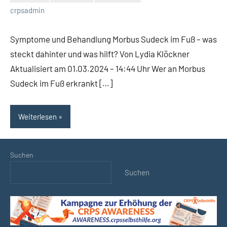
Keine
crpsadmin
Kommentare
Symptome und Behandlung Morbus Sudeck im Fuß – was
steckt dahinter und was hilft? Von Lydia Klöckner
Aktualisiert am 01.03.2024 – 14:44 Uhr Wer an Morbus
Sudeck im Fuß erkrankt […]
Weiterlesen
Suchen
Suchen