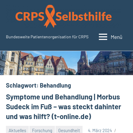
Zum
Inhalt
springen
Menü
Bundesweite Patientenorganisation für CRPS
SudeckSelbsthilfe.org
Schlagwort:
Behandlung
Symptome und Behandlung | Morbus
Sudeck im Fuß – was steckt dahinter
und was hilft? (t-online.de)
Aktuelles
Forschung
Gesundheit
4. März 2024