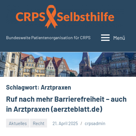
Zum
Inhalt
springen
Menü
Bundesweite Patientenorganisation für CRPS
SudeckSelbsthilfe.org
Schlagwort:
Arztpraxen
Ruf nach mehr Barrierefreiheit – auch
in Arztpraxen (aerzteblatt.de)
Aktuelles
Recht
21. April 2025
crpsadmin
Keine
Kommentare