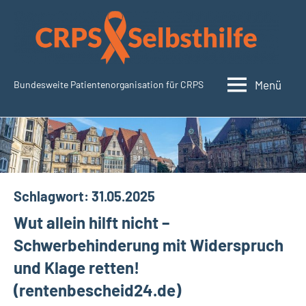
Zum
Inhalt
springen
Menü
Bundesweite Patientenorganisation für CRPS
SudeckSelbsthilfe.org
Schlagwort:
31.05.2025
Wut allein hilft nicht –
Schwerbehinderung mit Widerspruch
und Klage retten!
(rentenbescheid24.de)