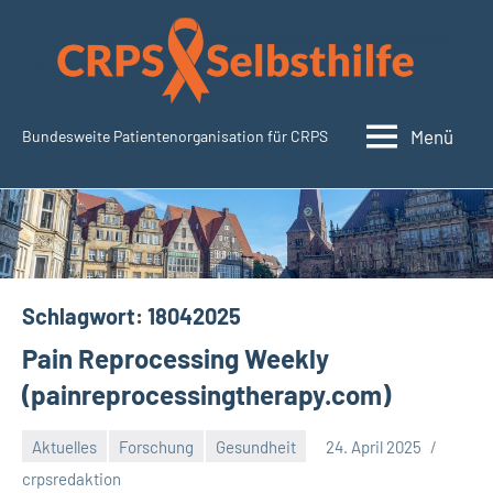
Zum
Inhalt
springen
Menü
Bundesweite Patientenorganisation für CRPS
SudeckSelbsthilfe.org
Schlagwort:
18042025
Pain Reprocessing Weekly
(painreprocessingtherapy.com)
Aktuelles
Forschung
Gesundheit
24. April 2025
Keine
crpsredaktion