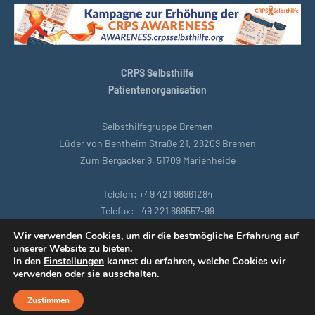
CRPS Selbsthilfe
Patientenorganisation
Selbsthilfegruppe Bremen
Lüder von Bentheim Straße 21, 28209 Bremen
Zum Bergacker 9, 51709 Marienheide
Telefon: +49 421 98961284
Telefax: +49 221 669557-99
E-Mail: bremen@crpsselbsthilfe.org
Wir verwenden Cookies, um dir die bestmögliche Erfahrung auf
unserer Website zu bieten.
In den
Einstellungen
kannst du erfahren, welche Cookies wir
Startseite
|
Köln
|
Datenschutzbestimmungen
|
Intranet
|
verwenden oder sie ausschalten.
Impressum
|
Remoteunterstützung
Zustimmen