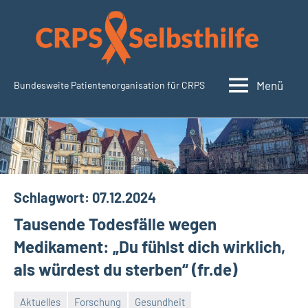
Zum
Inhalt
springen
Menü
Bundesweite Patientenorganisation für CRPS
SudeckSelbsthilfe.org
Schlagwort:
07.12.2024
Tausende Todesfälle wegen
Medikament: „Du fühlst dich wirklich,
als würdest du sterben“ (fr.de)
Aktuelles
Forschung
Gesundheit