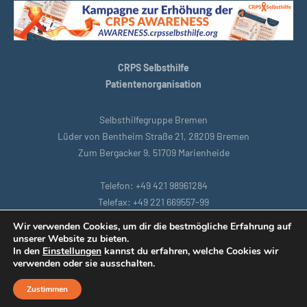
CRPS Selbsthilfe
Patientenorganisation
Selbsthilfegruppe Bremen
Lüder von Bentheim Straße 21, 28209 Bremen
Zum Bergacker 9, 51709 Marienheide
Telefon: +49 421 98961284
Telefax: +49 221 669557-99
E-Mail: bremen@crpsselbsthilfe.org
Wir verwenden Cookies, um dir die bestmögliche Erfahrung auf
unserer Website zu bieten.
In den
Einstellungen
kannst du erfahren, welche Cookies wir
Startseite
|
Köln
|
Datenschutzbestimmungen
|
Intranet
|
verwenden oder sie ausschalten.
Impressum
|
Remoteunterstützung
Zustimmen